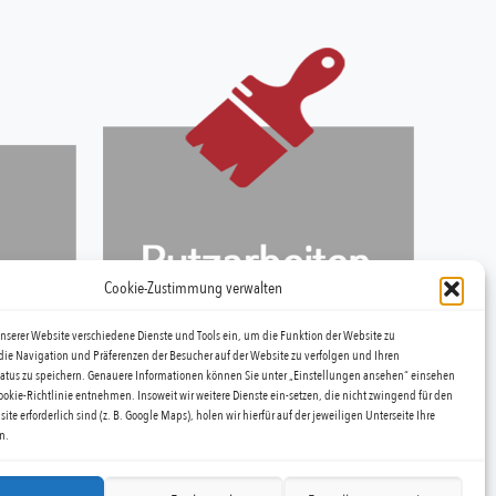
Cookie-Zustimmung verwalten
unserer Website verschiedene Dienste und Tools ein, um die Funktion der Website zu
die Navigation und Präferenzen der Besucher auf der Website zu verfolgen und Ihren
tus zu speichern. Genauere Informationen können Sie unter „Einstellungen ansehen“ einsehen
ookie-Richtlinie entnehmen. Insoweit wir weitere Dienste ein-setzen, die nicht zwingend für den
ite erforderlich sind (z. B. Google Maps), holen wir hierfür auf der jeweiligen Unterseite Ihre
n.