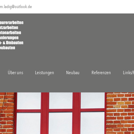
m.ladig@outlook.de
Über uns
Leistungen
Neubau
Referenzen
Links/