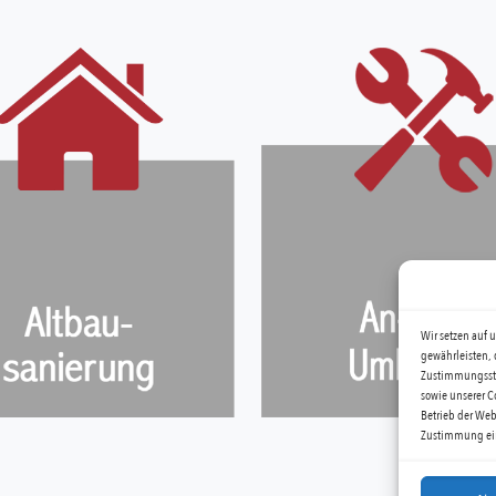
Wir setzen auf 
gewährleisten, 
Zustimmungssta
sowie unserer C
Betrieb der Webs
Zustimmung ei